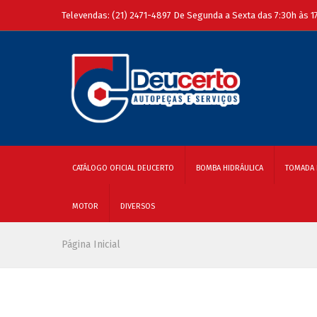
Televendas: (21) 2471-4897 De Segunda a Sexta das 7:30h às 1
CATÁLOGO OFICIAL DEUCERTO
BOMBA HIDRÁULICA
TOMADA 
MOTOR
DIVERSOS
Página Inicial